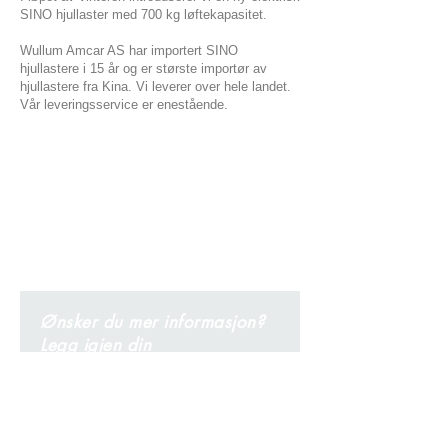
SINO hjullaster med 700 kg løftekapasitet.
Wullum Amcar AS har importert SINO
hjullastere i 15 år og er største importør av
hjullastere fra Kina. Vi leverer over hele landet.
Vår leveringsservice er enestående.
Ønsker du mer informasjon?
Legg igjen din
kontaktinformasjon her, så tar
vi kontakt!
Navn