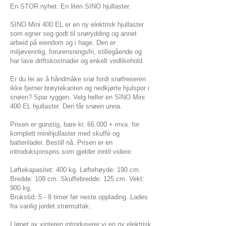
En STOR nyhet: En liten SINO hjullaster.
SINO Mini 400 EL er en ny elektrisk hjullaster
som egner seg godt til snørydding og annet
arbeid på eiendom og i hage. Den er
miljøvennlig, forurensningsfri, stillegående og
har lave driftskostnader og enkelt vedlikehold.
Er du lei av å håndmåke snø fordi snøfreseren
ikke fjerner brøytekanten og nedkjørte hjulspor i
snøen? Spar ryggen. Velg heller en SINO Mini
400 EL hjullaster. Den får snøen unna.
Prisen er gunstig, bare kr. 66.000 + mva. for
komplett minihjullaster med skuffe og
batterilader. Bestill nå. Prisen er en
introduksjonspris som gjelder inntil videre.
Løftekapasitet: 400 kg. Løftehøyde: 190 cm.
Bredde: 108 cm. Skuffebredde: 125 cm. Vekt:
900 kg.
Brukstid: 5 - 8 timer før neste opplading. Lades
fra vanlig jordet strømuttak.
I løpet av vinteren introduserer vi en ny elektrisk